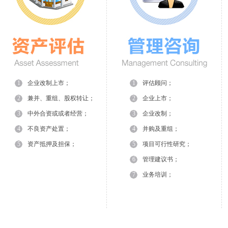
1
企业改制上市；
1
评估顾问；
2
兼并、重组、股权转让；
2
企业上市；
3
中外合资或或者经营；
3
企业改制；
4
不良资产处置；
4
并购及重组；
5
资产抵押及担保；
5
项目可行性研究；
6
管理建议书；
7
业务培训；